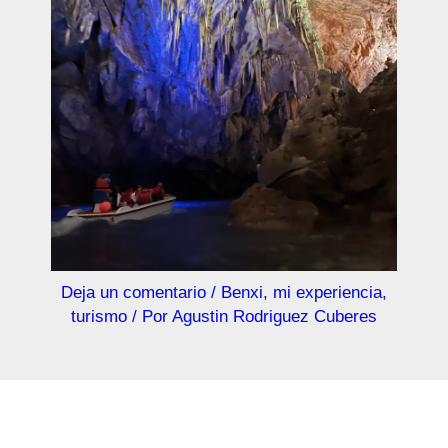
Deja un comentario
/
Benxi
,
mi experiencia
,
turismo
/ Por
Agustin Rodriguez Cuberes