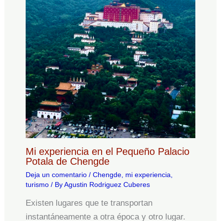
Mi experiencia en el Pequeño Palacio
Potala de Chengde
Deja un comentario
/
Chengde
,
mi experiencia
,
turismo
/ By
Agustin Rodriguez Cuberes
Existen lugares que te transportan
instantáneamente a otra época y otro lugar.